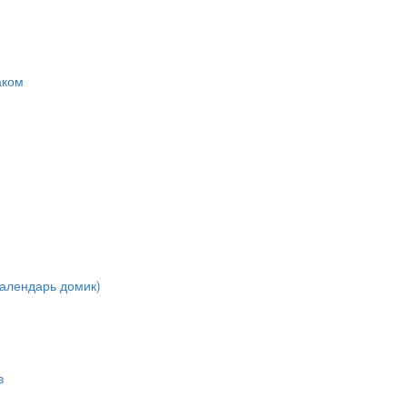
аком
алендарь домик)
в