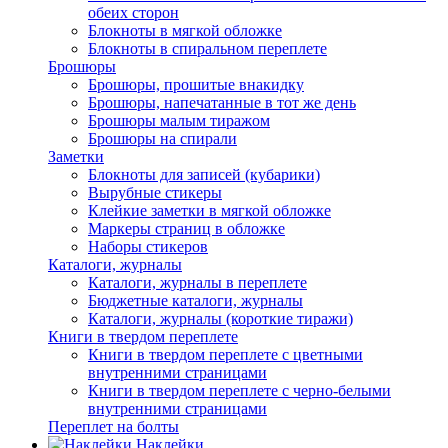
обеих сторон
Блокноты в мягкой обложке
Блокноты в спиральном переплете
Брошюры
Брошюры, прошитые внакидку
Брошюры, напечатанные в тот же день
Брошюры малым тиражом
Брошюры на спирали
Заметки
Блокноты для записей (кубарики)
Вырубные стикеры
Клейкие заметки в мягкой обложке
Маркеры страниц в обложке
Наборы стикеров
Каталоги, журналы
Каталоги, журналы в переплете
Бюджетные каталоги, журналы
Каталоги, журналы (короткие тиражи)
Книги в твердом переплете
Книги в твердом переплете с цветными
внутренними страницами
Книги в твердом переплете с черно-белыми
внутренними страницами
Переплет на болты
Наклейки