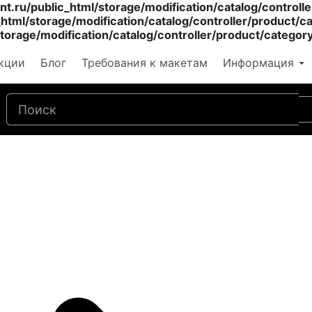
t.ru/public_html/storage/modification/catalog/controll
html/storage/modification/catalog/controller/product/c
torage/modification/catalog/controller/product/categor
кции
Блог
Требования к макетам
Информация