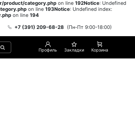
er/product/category.php
on line
192
Notice
: Undefined
ategory.php
on line
193
Notice
: Undefined index:
y.php
on line
194
+7 (391) 209-68-28
(Пн-Пт 9:00-18:00)
Профиль
Закладки
Корзина