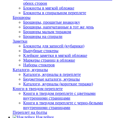
обеих сторон
Блокноты в мягкой обложке
Блокноты в спиральном переплете
Брошюры
Брошюры, прошитые внакидку
Брошюры, напечатанные в тот же день
Брошюры малым тиражом
Брошюры на спирали
Заметки
Блокноты для записей (кубарики)
Вырубные стикеры
Клейкие заметки в мягкой обложке
Маркеры страниц в обложке
Наборы стикеров
Каталоги, журналы
Каталоги, журналы в переплете
Бюджетные каталоги, журналы
Каталоги, журналы (короткие тиражи)
Книги в твердом переплете
Книги в твердом переплете с цветными
внутренними страницами
Книги в твердом переплете с черно-белыми
внутренними страницами
Переплет на болты
Наклейки