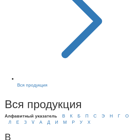
Вся продукция
Вся продукция
Алфавитный указатель
В
К
Б
П
С
Э
Н
Г
О
Л
Е
З
V
А
Д
И
М
Р
У
Х
В