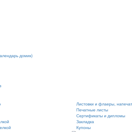
алендарь домик)
в
ю
Листовки и флаеры, напеча
Печатные листы
Сертификаты и дипломы
елкой
Закладка
делкой
Купоны