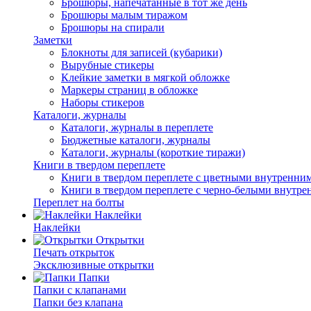
Брошюры, напечатанные в тот же день
Брошюры малым тиражом
Брошюры на спирали
Заметки
Блокноты для записей (кубарики)
Вырубные стикеры
Клейкие заметки в мягкой обложке
Маркеры страниц в обложке
Наборы стикеров
Каталоги, журналы
Каталоги, журналы в переплете
Бюджетные каталоги, журналы
Каталоги, журналы (короткие тиражи)
Книги в твердом переплете
Книги в твердом переплете с цветными внутренни
Книги в твердом переплете с черно-белыми внутр
Переплет на болты
Наклейки
Наклейки
Открытки
Печать открыток
Эксклюзивные открытки
Папки
Папки с клапанами
Папки без клапана