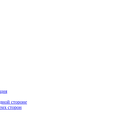
ция
дной стороне
еих сторон