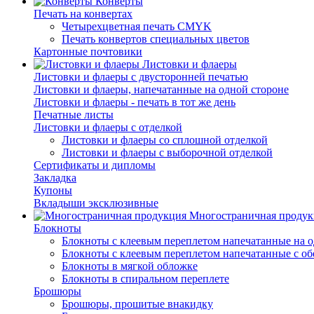
Конверты
Печать на конвертах
Четырехцветная печать CMYK
Печать конвертов специальных цветов
Картонные почтовики
Листовки и флаеры
Листовки и флаеры с двусторонней печатью
Листовки и флаеры, напечатанные на одной стороне
Листовки и флаеры - печать в тот же день
Печатные листы
Листовки и флаеры с отделкой
Листовки и флаеры со сплошной отделкой
Листовки и флаеры с выборочной отделкой
Сертификаты и дипломы
Закладка
Купоны
Вкладыши эксклюзивные
Многостраничная продук
Блокноты
Блокноты с клеевым переплетом напечатанные на о
Блокноты с клеевым переплетом напечатанные с об
Блокноты в мягкой обложке
Блокноты в спиральном переплете
Брошюры
Брошюры, прошитые внакидку