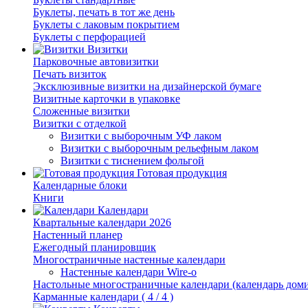
Буклеты, печать в тот же день
Буклеты с лаковым покрытием
Буклеты с перфорацией
Визитки
Парковочные автовизитки
Печать визиток
Эксклюзивные визитки на дизайнерской бумаге
Визитные карточки в упаковке
Сложенные визитки
Визитки с отделкой
Визитки с выборочным УФ лаком
Визитки с выборочным рельефным лаком
Визитки с тиснением фольгой
Готовая продукция
Календарные блоки
Книги
Календари
Квартальные календари 2026
Настенный планер
Ежегодный планировщик
Многостраничные настенные календари
Настенные календари Wire-o
Настольные многостраничные календари (календарь дом
Карманные календари ( 4 / 4 )