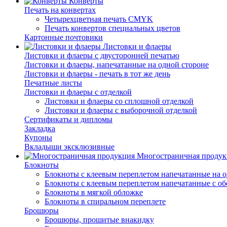
Конверты
Печать на конвертах
Четырехцветная печать CMYK
Печать конвертов специальных цветов
Картонные почтовики
Листовки и флаеры
Листовки и флаеры с двусторонней печатью
Листовки и флаеры, напечатанные на одной стороне
Листовки и флаеры - печать в тот же день
Печатные листы
Листовки и флаеры с отделкой
Листовки и флаеры со сплошной отделкой
Листовки и флаеры с выборочной отделкой
Сертификаты и дипломы
Закладка
Купоны
Вкладыши эксклюзивные
Многостраничная продук
Блокноты
Блокноты с клеевым переплетом напечатанные на о
Блокноты с клеевым переплетом напечатанные с об
Блокноты в мягкой обложке
Блокноты в спиральном переплете
Брошюры
Брошюры, прошитые внакидку