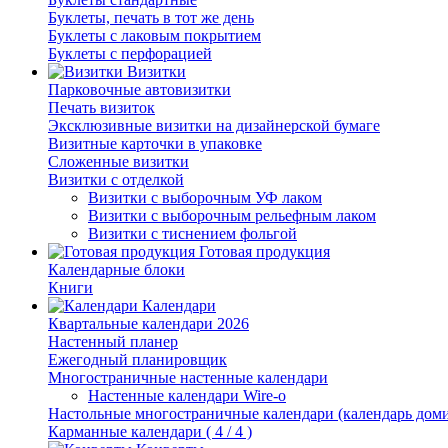
Буклеты, печать в тот же день
Буклеты с лаковым покрытием
Буклеты с перфорацией
Визитки
Парковочные автовизитки
Печать визиток
Эксклюзивные визитки на дизайнерской бумаге
Визитные карточки в упаковке
Сложенные визитки
Визитки с отделкой
Визитки с выборочным УФ лаком
Визитки с выборочным рельефным лаком
Визитки с тиснением фольгой
Готовая продукция
Календарные блоки
Книги
Календари
Квартальные календари 2026
Настенный планер
Ежегодный планировщик
Многостраничные настенные календари
Настенные календари Wire-o
Настольные многостраничные календари (календарь дом
Карманные календари ( 4 / 4 )