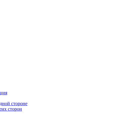
ция
дной стороне
еих сторон