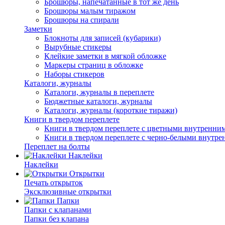
Брошюры, напечатанные в тот же день
Брошюры малым тиражом
Брошюры на спирали
Заметки
Блокноты для записей (кубарики)
Вырубные стикеры
Клейкие заметки в мягкой обложке
Маркеры страниц в обложке
Наборы стикеров
Каталоги, журналы
Каталоги, журналы в переплете
Бюджетные каталоги, журналы
Каталоги, журналы (короткие тиражи)
Книги в твердом переплете
Книги в твердом переплете с цветными внутренни
Книги в твердом переплете с черно-белыми внутр
Переплет на болты
Наклейки
Наклейки
Открытки
Печать открыток
Эксклюзивные открытки
Папки
Папки с клапанами
Папки без клапана