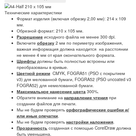
Технические характеристики
Формат изделия (включая обрезку 2,00 мм): 214 х 109
мм.
Обрезной формат: 210 х 105 мм.
Разрешение
исходного файла не менее 300 dpi.
Включите
обрезку
2 мм по периметру изображения,
важная информация должна находится на расстоянии
не менее 4 мм от края окончательного формата.
Шрифты
должны быть полностью встроены или
преобразованы в кривые.
Цветной режим
CMYK, FOGRA51 (PSO с покрытием
v3) для мелованной бумаги, FOGRA52 (PSO uncoated v3
FOGRA52) для немелованной бумаги.
Максимальное нанесение цвета
300%.
Обратите внимание на
направление чтения
при
создании файлов для печати.
Мы не будем проверять
орфографические ошибки и/
или иные опечатки
.
Мы не будем проверять
настройки наложения
.
Прозрачность
созданная с помощью CorelDraw должна
быть уменьшена.