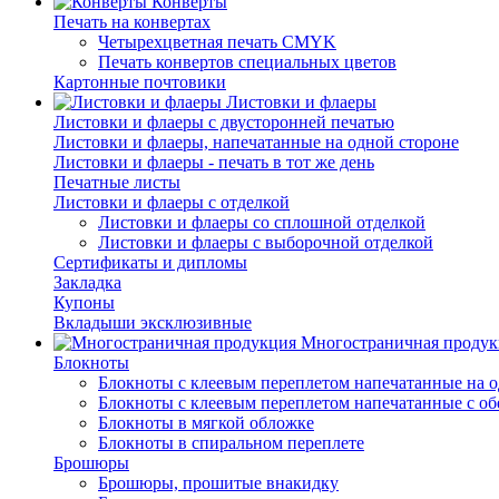
Конверты
Печать на конвертах
Четырехцветная печать CMYK
Печать конвертов специальных цветов
Картонные почтовики
Листовки и флаеры
Листовки и флаеры с двусторонней печатью
Листовки и флаеры, напечатанные на одной стороне
Листовки и флаеры - печать в тот же день
Печатные листы
Листовки и флаеры с отделкой
Листовки и флаеры со сплошной отделкой
Листовки и флаеры с выборочной отделкой
Сертификаты и дипломы
Закладка
Купоны
Вкладыши эксклюзивные
Многостраничная продук
Блокноты
Блокноты с клеевым переплетом напечатанные на о
Блокноты с клеевым переплетом напечатанные с об
Блокноты в мягкой обложке
Блокноты в спиральном переплете
Брошюры
Брошюры, прошитые внакидку