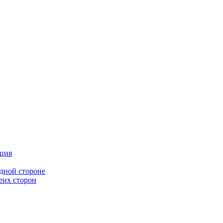
ция
дной стороне
еих сторон