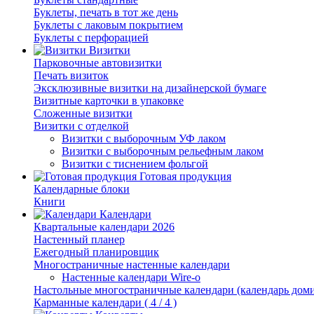
Буклеты, печать в тот же день
Буклеты с лаковым покрытием
Буклеты с перфорацией
Визитки
Парковочные автовизитки
Печать визиток
Эксклюзивные визитки на дизайнерской бумаге
Визитные карточки в упаковке
Сложенные визитки
Визитки с отделкой
Визитки с выборочным УФ лаком
Визитки с выборочным рельефным лаком
Визитки с тиснением фольгой
Готовая продукция
Календарные блоки
Книги
Календари
Квартальные календари 2026
Настенный планер
Ежегодный планировщик
Многостраничные настенные календари
Настенные календари Wire-o
Настольные многостраничные календари (календарь дом
Карманные календари ( 4 / 4 )