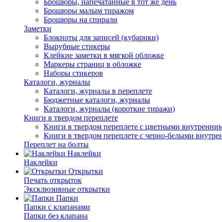
Брошюры, напечатанные в тот же день
Брошюры малым тиражом
Брошюры на спирали
Заметки
Блокноты для записей (кубарики)
Вырубные стикеры
Клейкие заметки в мягкой обложке
Маркеры страниц в обложке
Наборы стикеров
Каталоги, журналы
Каталоги, журналы в переплете
Бюджетные каталоги, журналы
Каталоги, журналы (короткие тиражи)
Книги в твердом переплете
Книги в твердом переплете с цветными внутренни
Книги в твердом переплете с черно-белыми внутр
Переплет на болты
Наклейки
Наклейки
Открытки
Печать открыток
Эксклюзивные открытки
Папки
Папки с клапанами
Папки без клапана