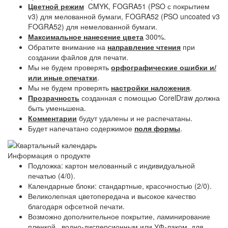
Цветной режим
CMYK, FOGRA51 (PSO с покрытием
v3) для мелованной бумаги, FOGRA52 (PSO uncoated v3
FOGRA52) для немелованной бумаги.
Максимальное нанесение цвета
300%.
Обратите внимание на
направление чтения
при
создании файлов для печати.
Мы не будем проверять
орфографические ошибки и/
или иные опечатки
.
Мы не будем проверять
настройки наложения
.
Прозрачность
созданная с помощью CorelDraw должна
быть уменьшена.
Комментарии
будут удалены и не распечатаны.
Будет напечатано содержимое
поля формы
.
Информация о продукте
Подложка: картон мелованный с индивидуальной
печатью (4/0).
Календарные блоки: стандартные, красочностью (2/0).
Великолепная цветопередача и высокое качество
благодаря офсетной печати.
Возможно дополнительное покрытие, ламинирование
пленкой, водно-дисперсионным или УФ-лаком, для