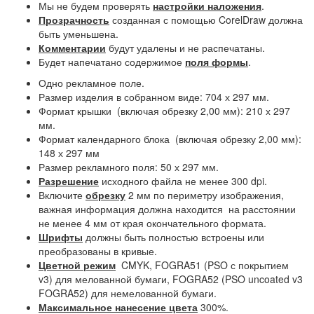
Мы не будем проверять
настройки наложения
.
Прозрачность
созданная с помощью CorelDraw должна
быть уменьшена.
Комментарии
будут удалены и не распечатаны.
Будет напечатано содержимое
поля формы
.
Одно рекламное поле.
Размер изделия в собранном виде: 704 х 297 мм.
Формат крышки (включая обрезку 2,00 мм): 210 х 297
мм.
Формат календарного блока (включая обрезку 2,00 мм):
148 х 297 мм
Размер рекламного поля: 50 х 297 мм.
Разрешение
исходного файла не менее 300 dpi.
Включите
обрезку
2 мм по периметру изображения,
важная информация должна находится на расстоянии
не менее 4 мм от края окончательного формата.
Шрифты
должны быть полностью встроены или
преобразованы в кривые.
Цветной режим
CMYK, FOGRA51 (PSO с покрытием
v3) для мелованной бумаги, FOGRA52 (PSO uncoated v3
FOGRA52) для немелованной бумаги.
Максимальное нанесение цвета
300%.