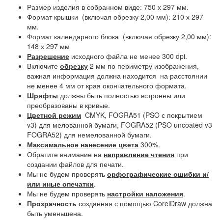
Размер изделия в собранном виде: 750 х 297 мм.
Формат крышки (включая обрезку 2,00 мм): 210 х 297
мм.
Формат календарного блока (включая обрезку 2,00 мм):
148 х 297 мм
Разрешение
исходного файла не менее 300 dpi.
Включите
обрезку
2 мм по периметру изображения,
важная информация должна находится на расстоянии
не менее 4 мм от края окончательного формата.
Шрифты
должны быть полностью встроены или
преобразованы в кривые.
Цветной режим
CMYK, FOGRA51 (PSO с покрытием
v3) для мелованной бумаги, FOGRA52 (PSO uncoated v3
FOGRA52) для немелованной бумаги.
Максимальное нанесение цвета
300%.
Обратите внимание на
направление чтения
при
создании файлов для печати.
Мы не будем проверять
орфографические ошибки и/
или иные опечатки
.
Мы не будем проверять
настройки наложения
.
Прозрачность
созданная с помощью CorelDraw должна
быть уменьшена.