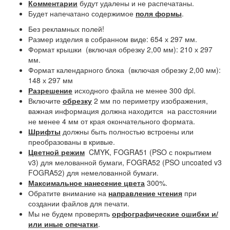
Комментарии
будут удалены и не распечатаны.
Будет напечатано содержимое
поля формы
.
Без рекламных полей!
Размер изделия в собранном виде: 654 х 297 мм.
Формат крышки (включая обрезку 2,00 мм): 210 х 297
мм.
Формат календарного блока (включая обрезку 2,00 мм):
148 х 297 мм
Разрешение
исходного файла не менее 300 dpi.
Включите
обрезку
2 мм по периметру изображения,
важная информация должна находится на расстоянии
не менее 4 мм от края окончательного формата.
Шрифты
должны быть полностью встроены или
преобразованы в кривые.
Цветной режим
CMYK, FOGRA51 (PSO с покрытием
v3) для мелованной бумаги, FOGRA52 (PSO uncoated v3
FOGRA52) для немелованной бумаги.
Максимальное нанесение цвета
300%.
Обратите внимание на
направление чтения
при
создании файлов для печати.
Мы не будем проверять
орфографические ошибки и/
или иные опечатки
.