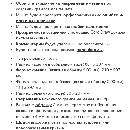
Обратите внимание на
направление чтения
при
создании файлов для печати.
Мы не будем проверять
орфографические ошибки и/
или иные опечатки
.
Мы не будем проверять
настройки наложения
.
Прозрачность
созданная с помощью CorelDraw должна
быть уменьшена.
Комментарии
будут удалены и не распечатаны.
Будет напечатано содержимое
поля формы
.
Три рекламных поля.
Размер изделия в собранном виде: 804 х 297 мм.
Формат крышки (включая обрезку 2,00 мм): 210 х 297
мм.
Формат календарного блока (включая обрезку 2,00 мм):
148 х 297 мм
Размер рекламного поля: 50 х 297 мм.
Разрешение
исходного файла не менее 300 dpi.
Включите
обрезку
2 мм по периметру изображения,
важная информация должна находится на расстоянии
не менее 4 мм от края окончательного формата.
Шрифты
должны быть полностью встроены или
преобразованы в кривые.