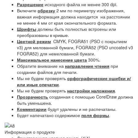
Разрешение
исходного файла не менее 300 dpi.
Включите
обрезку
2 мм по периметру изображения,
важная информация должна находится на расстоянии
не менее 4 мм от края окончательного формата.
Шрифты
должны быть полностью встроены или
преобразованы в кривые.
Цветной режим
CMYK, FOGRA51 (PSO с покрытием
v3) для мелованной бумаги, FOGRA52 (PSO uncoated v3
FOGRA52) для немелованной бумаги.
Максимальное нанесение цвета
300%.
Обратите внимание на
направление чтения
при
создании файлов для печати.
Мы не будем проверять
орфографические ошибки и/
или иные опечатки
.
Мы не будем проверять
настройки наложения
.
Прозрачность
созданная с помощью CorelDraw должна
быть уменьшена.
Комментарии
будут удалены и не распечатаны.
Будет напечатано содержимое
поля формы
.
Информация о продукте
Двухсторонняя цветная печать (4/4).