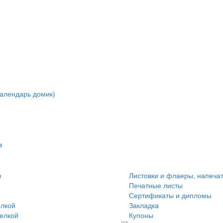
алендарь домик)
в
ю
Листовки и флаеры, напеча
Печатные листы
Сертификаты и дипломы
елкой
Закладка
делкой
Купоны