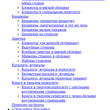
обеих сторон
Блокноты в мягкой обложке
Блокноты в спиральном переплете
Брошюры
Брошюры, прошитые внакидку
Брошюры, напечатанные в тот же день
Брошюры малым тиражом
Брошюры на спирали
Заметки
Блокноты для записей (кубарики)
Вырубные стикеры
Клейкие заметки в мягкой обложке
Маркеры страниц в обложке
Наборы стикеров
Каталоги, журналы
Каталоги, журналы в переплете
Бюджетные каталоги, журналы
Каталоги, журналы (короткие тиражи)
Книги в твердом переплете
Книги в твердом переплете с цветными
внутренними страницами
Книги в твердом переплете с черно-белыми
внутренними страницами
Переплет на болты
Наклейки