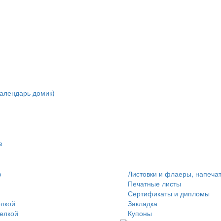
алендарь домик)
в
ю
Листовки и флаеры, напеча
Печатные листы
Сертификаты и дипломы
елкой
Закладка
делкой
Купоны