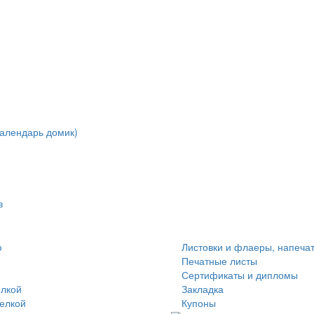
алендарь домик)
в
ю
Листовки и флаеры, напеча
Печатные листы
Сертификаты и дипломы
елкой
Закладка
делкой
Купоны