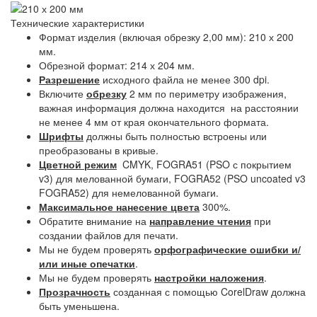
Технические характеристики
Формат изделия (включая обрезку 2,00 мм): 210 х 200
мм.
Обрезной формат: 214 х 204 мм.
Разрешение
исходного файла не менее 300 dpi.
Включите
обрезку
2 мм по периметру изображения,
важная информация должна находится на расстоянии
не менее 4 мм от края окончательного формата.
Шрифты
должны быть полностью встроены или
преобразованы в кривые.
Цветной режим
CMYK, FOGRA51 (PSO с покрытием
v3) для мелованной бумаги, FOGRA52 (PSO uncoated v3
FOGRA52) для немелованной бумаги.
Максимальное нанесение цвета
300%.
Обратите внимание на
направление чтения
при
создании файлов для печати.
Мы не будем проверять
орфографические ошибки и/
или иные опечатки
.
Мы не будем проверять
настройки наложения
.
Прозрачность
созданная с помощью CorelDraw должна
быть уменьшена.