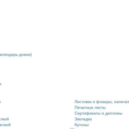
алендарь домик)
в
ю
Листовки и флаеры, напеча
Печатные листы
Сертификаты и дипломы
елкой
Закладка
делкой
Купоны