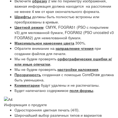
Включите
обрезку
2 мм по периметру изображения,
важная информация должна находится на расстоянии
не менее 4 мм от края окончательного формата.
Шрифты
должны быть полностью встроены или
преобразованы в кривые.
Цветной режим
CMYK, FOGRA51 (PSO с покрытием
v3) для мелованной бумаги, FOGRA52 (PSO uncoated v3
FOGRA52) для немелованной бумаги.
Максимальное нанесение цвета
300%.
Обратите внимание на
направление чтения
при
создании файлов для печати.
Мы не будем проверять
орфографические ошибки и/
или иные опечатки
.
Мы не будем проверять
настройки наложения
.
Прозрачность
созданная с помощью CorelDraw должна
быть уменьшена.
Комментарии
будут удалены и не распечатаны.
Будет напечатано содержимое
поля формы
.
Информация о продукте
Односторонняя цветная печать (4/0).
Широчайший выбор различных типов и вариантов