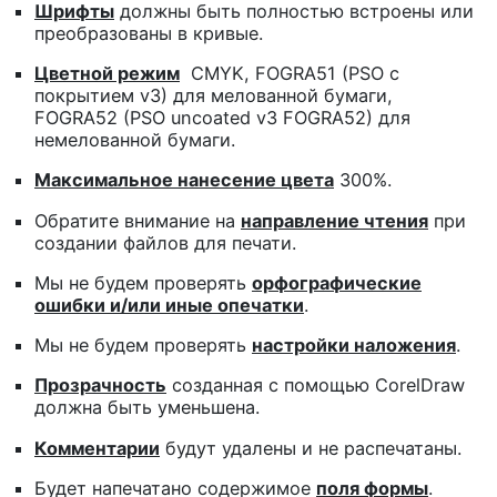
Шрифты
должны быть полностью встроены или
преобразованы в кривые.
Цветной режим
CMYK, FOGRA51 (PSO с
покрытием v3) для мелованной бумаги,
FOGRA52 (PSO uncoated v3 FOGRA52) для
немелованной бумаги.
Максимальное нанесение цвета
300%.
Обратите внимание на
направление чтения
при
создании файлов для печати.
Мы не будем проверять
орфографические
ошибки и/или иные опечатки
.
Мы не будем проверять
настройки наложения
.
Прозрачность
созданная с помощью CorelDraw
должна быть уменьшена.
Комментарии
будут удалены и не распечатаны.
Будет напечатано содержимое
поля формы
.