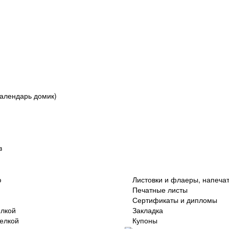
алендарь домик)
в
ю
Листовки и флаеры, напеча
Печатные листы
Сертификаты и дипломы
елкой
Закладка
делкой
Купоны